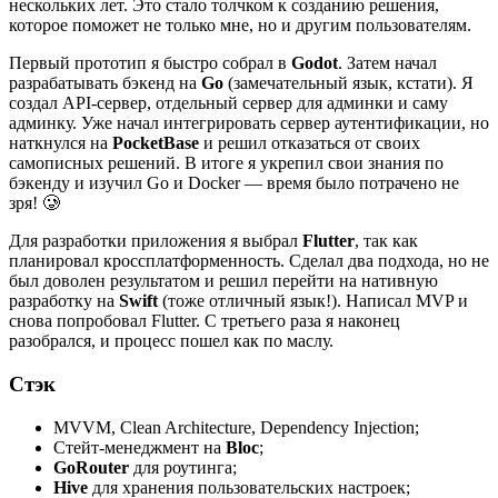
нескольких лет. Это стало толчком к созданию решения,
которое поможет не только мне, но и другим пользователям.
Первый прототип я быстро собрал в
Godot
. Затем начал
разрабатывать бэкенд на
Go
(замечательный язык, кстати). Я
создал API-сервер, отдельный сервер для админки и саму
админку. Уже начал интегрировать сервер аутентификации, но
наткнулся на
PocketBase
и решил отказаться от своих
самописных решений. В итоге я укрепил свои знания по
бэкенду и изучил Go и Docker — время было потрачено не
зря! 🥲
Для разработки приложения я выбрал
Flutter
, так как
планировал кроссплатформенность. Сделал два подхода, но не
был доволен результатом и решил перейти на нативную
разработку на
Swift
(тоже отличный язык!). Написал MVP и
снова попробовал Flutter. С третьего раза я наконец
разобрался, и процесс пошел как по маслу.
Стэк
MVVM, Clean Architecture, Dependency Injection;
Стейт-менеджмент на
Bloc
;
GoRouter
для роутинга;
Hive
для хранения пользовательских настроек;