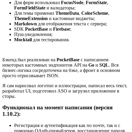
Для форм использовал
FocusNode
,
FormState
,
FormFieldState
и валидаторы;
Для темы применял
ThemeData
,
ColorScheme
,
ThemeExtension
и кастомные виджеты;
Markdown
для отображения текста с сервера;
SDK
PocketBase
и
Firebase
;
Пуш-уведомления;
Mocktail
для тестирования.
Бэкенд был реализован на
PocketBase
с написанием
некоторых кастомных эндпоинтов API на
Go
и
SQL
. Вся
бизнес-логика сосредоточена на бэке, а фронт в основном
просто отрисовывает JSON.
Я сам нарисовал логотип и иллюстрации, написал весь текст,
разработал UI, подготовил ASO и загрузил приложение в
сторы.
Функционал на момент написания (версия
1.10.2):
Регистрация и аутентификация как по почте, так и с
помощью OAuth-провайдеров, восстановление пароля,